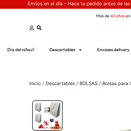
Envíos en el día – Hace tu pedido antes de las
Mas de
40 años
en
Dia del niño👶
Descartables
Envases delivery
Inicio
/
Descartables
/
BOLSAS
/
Bolsas para l