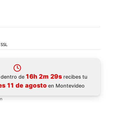
 SSL
16h 2m 28s
a dentro de
recibes tu
s 11 de agosto
en Montevideo
ón