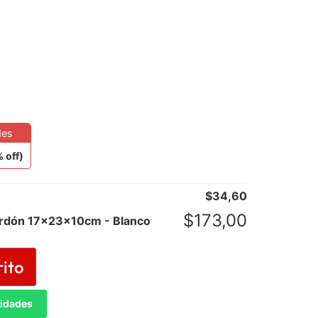
des
 off)
$
34,60
$
173,00
ordón 17x23x10cm - Blanco
rito
tidades