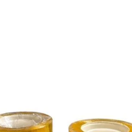
En tu primera compra
Utilizá el cupón
DESCUENTOBIENVENIDA
para obtener un descuento del 10%. Solo podés usarlo una vez. No
acumulable con otras promociones.