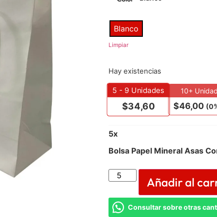
Blanco
Limpiar
Hay existencias
5 - 9
Unidades
10+ Unida
$
46,00
$
34,60
(0%
5
x
Bolsa Papel Mineral Asas C
Añadir al car
Consultar sobre otras can