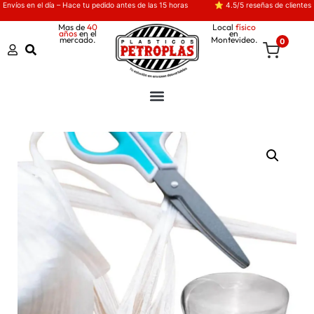
Envíos en el día – Hace tu pedido antes de las 15 horas
⭐ 4.5/5 reseñas de clientes
Mas de
40
Local
físico
años
en el
en
mercado.
Montevideo.
0