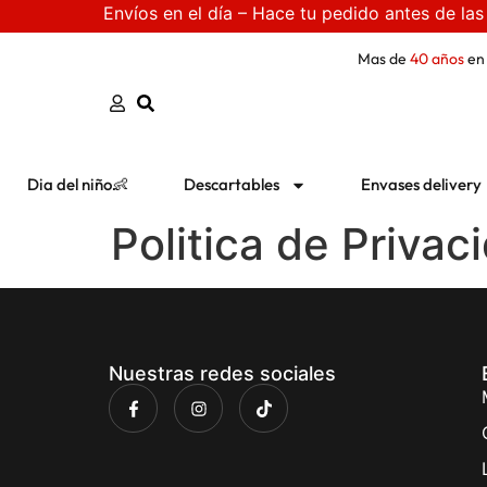
Envíos en el día – Hace tu pedido antes de las
Mas de
40 años
en
Dia del niño👶
Descartables
Envases delivery
Politica de Privac
Nuestras redes sociales