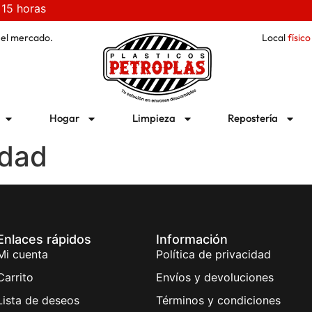
 15 horas
 el mercado.
Local
físico
Hogar
Limpieza
Repostería
idad
Enlaces rápidos
Información
Mi cuenta
Política de privacidad
Carrito
Envíos y devoluciones
Lista de deseos
Términos y condiciones