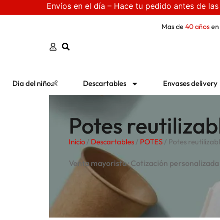
Envíos en el día – Hace tu pedido antes de las
Mas de
40 años
en
Dia del niño👶
Descartables
Envases delivery
Potes reutiliza
Inicio
/
Descartables
/
POTES
/ Potes reutilizab
Venta mayorista · Cotización personalizada