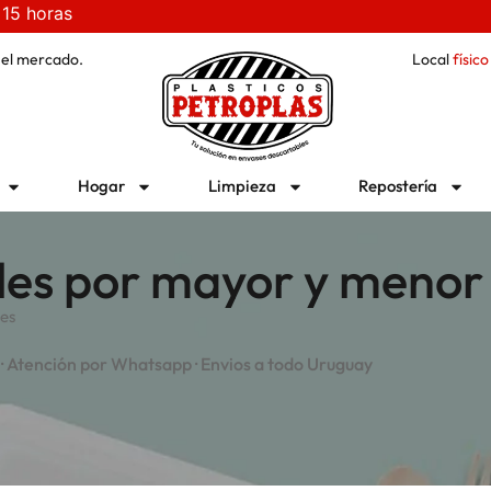
 15 horas
 el mercado.
Local
físico
Hogar
Limpieza
Repostería
bles por mayor y menor
les
 · Atención por Whatsapp · Envios a todo Uruguay