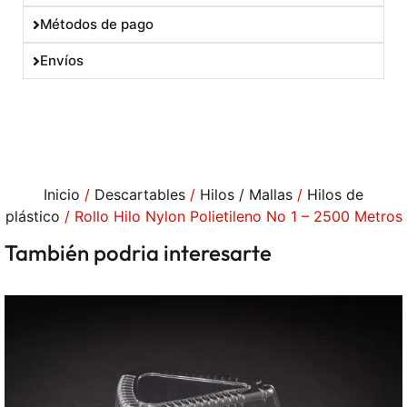
Métodos de pago
Envíos
Inicio
/
Descartables
/
Hilos / Mallas
/
Hilos de
plástico
/ Rollo Hilo Nylon Polietileno No 1 – 2500 Metros
También podria interesarte