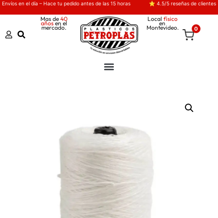
Envíos en el día – Hace tu pedido antes de las 15 horas
⭐ 4.5/5 reseñas de clientes
Mas de
40
Local
físico
años
en el
en
mercado.
Montevideo.
0