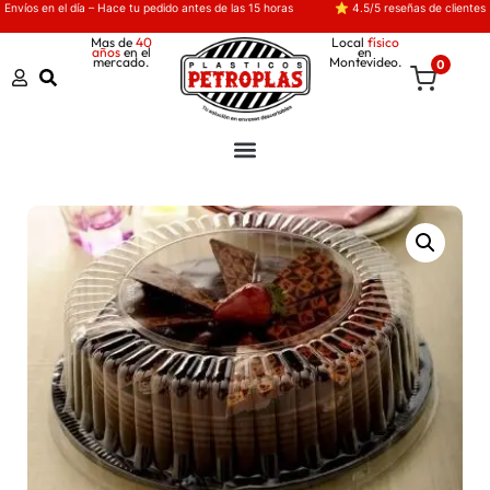
Envíos en el día – Hace tu pedido antes de las 15 horas
⭐ 4.5/5 reseñas de clientes
Mas de
40
Local
físico
años
en el
en
mercado.
Montevideo.
0