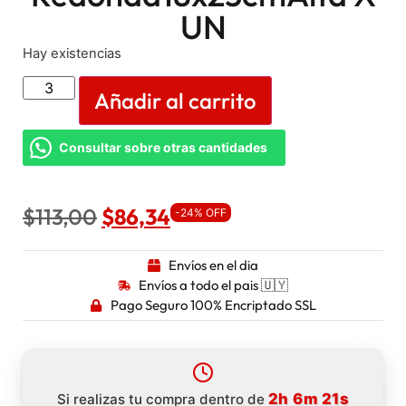
UN
Hay existencias
Añadir al carrito
Consultar sobre otras cantidades
$
113,00
$
86,34
-24% OFF
Envíos en el dia
Envíos a todo el pais 🇺🇾
Pago Seguro 100% Encriptado SSL
2h 6m 20s
Si realizas tu compra dentro de