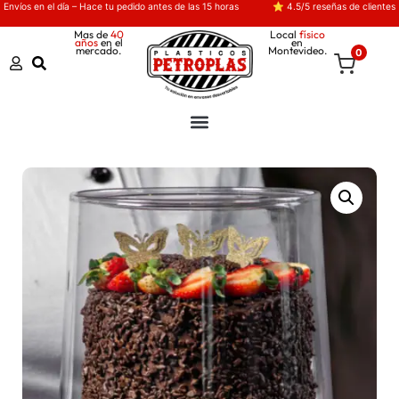
Envíos en el día – Hace tu pedido antes de las 15 horas
⭐ 4.5/5 reseñas de clientes
Mas de
40
Local
físico
años
en el
en
mercado.
Montevideo.
0