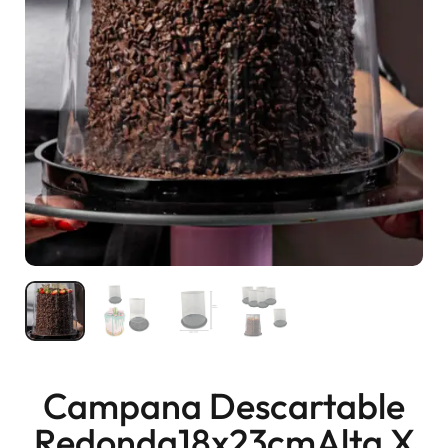
Campana Descartable
Redonda18x23cmAlta X