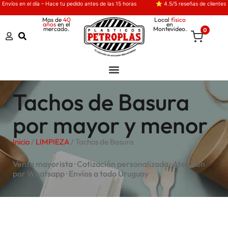
Envíos en el día – Hace tu pedido antes de las 15 horas
⭐ 4.5/5 reseñas de clientes
Mas de
40
Local
físico
años
en el
en
mercado.
Montevideo.
0
Tachos de Basura
por mayor y menor
Inicio
/
LIMPIEZA
/ Tachos de Basura
Venta mayorista · Cotización personalizada · Atención
por Whatsapp · Envios a todo Uruguay