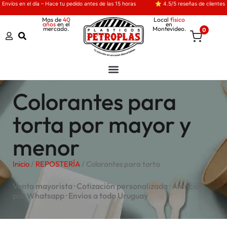
Envíos en el día – Hace tu pedido antes de las 15 horas
⭐ 4.5/5 reseñas de clientes
Mas de
40
Local
físico
años
en el
en
mercado.
Montevideo.
0
Colorantes para
torta por mayor y
menor
Inicio
/
REPOSTERÍA
/ Colorantes para torta
Venta mayorista · Cotización personalizada · Atención
por Whatsapp · Envios a todo Uruguay