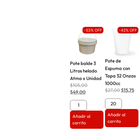
-53% OFF
-42% OFF
Pote de
Pote balde 3
Espuma con
Litros helado
Tapa 32 Onzas
Atma x Unidad
1000cc
$
105,00
$
27,00
$
15,75
$
49,00
Añadir al
Añadir al
carrito
carrito