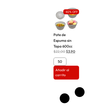
-82% OFF
Pote de
Espuma sin
Tapa 600cc
$
22,00
$
3,90
Añadir al
carrito