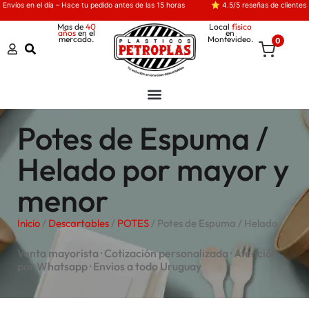
Envíos en el día – Hace tu pedido antes de las 15 horas
⭐ 4.5/5 reseñas de clientes
Mas de
40
Local
físico
años
en el
en
mercado.
Montevideo.
0
Potes de Espuma /
Helado por mayor y
menor
Inicio
/
Descartables
/
POTES
/ Potes de Espuma / Helado
Venta mayorista · Cotización personalizada · Atención
por Whatsapp · Envios a todo Uruguay