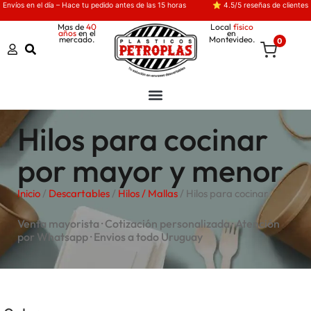
Envíos en el día – Hace tu pedido antes de las 15 horas
⭐ 4.5/5 reseñas de clientes
Mas de
40
Local
físico
años
en el
en
mercado.
Montevideo.
0
Hilos para cocinar
por mayor y menor
Inicio
/
Descartables
/
Hilos / Mallas
/ Hilos para cocinar
Venta mayorista · Cotización personalizada · Atención
por Whatsapp · Envios a todo Uruguay