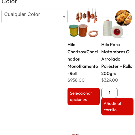
Color
Cualquier Color
Hilo
Hilo Para
Chorizos/Chaci
Matambres O
nados
Arrollado
Monofilamento
Poliéster – Rollo
-Roll
200grs
$
958,00
$
329,00
Seleccionar
opciones
Añadir al
carrito