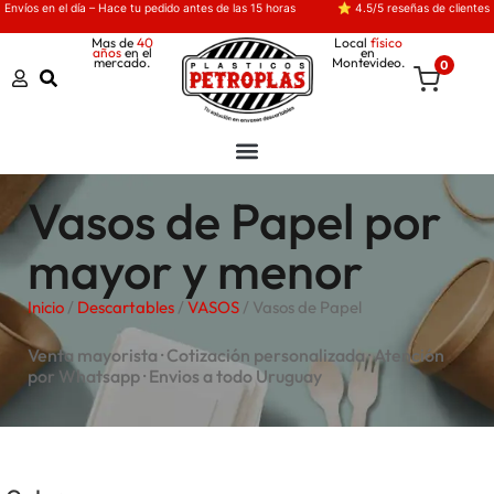
Envíos en el día – Hace tu pedido antes de las 15 horas
⭐ 4.5/5 reseñas de clientes
Mas de
40
Local
físico
años
en el
en
mercado.
Montevideo.
0
Vasos de Papel por
mayor y menor
Inicio
/
Descartables
/
VASOS
/ Vasos de Papel
Venta mayorista · Cotización personalizada · Atención
por Whatsapp · Envios a todo Uruguay