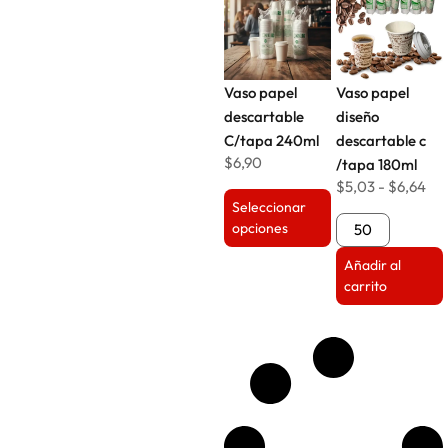
Vaso papel
Vaso papel
descartable
diseño
C/tapa 240ml
descartable c
$
6,90
/tapa 180ml
$
5,03
-
$
6,64
Seleccionar
opciones
Añadir al
carrito