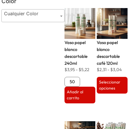
Color
Cualquier Color
Vaso papel
Vaso papel
blanco
blanco
descartable
descartable
240ml
café 120ml
$
3,95
-
$
5,22
$
2,31
-
$
3,04
Seleccionar
opciones
Añadir al
carrito