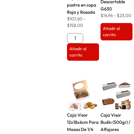
Descartable
postre en copa
G630
Roja y Rosada
$
14,96
-
$
23,00
$
107,60
-
$
158,00
Añadir al
carrito
Añadir al
carrito
Caja Visor
Caja Visor
12x18x6cm Para
Budín (500gr) /
Masas De 1/4
Alfajores