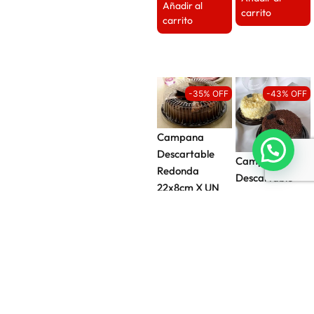
Añadir al
carrito
carrito
-35% OFF
-43% OFF
Campana
Descartable
Campana
Redonda
Descartable
22x8cm X UN
Redonda
$
52,00
$
34,00
25x11cm x UN
$
58,00
$
33,00
Añadir al
carrito
Añadir al
carrito