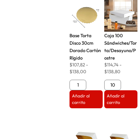
Base Torta
Caja 100
Disco 30cm
Sándwiches/Tor
Dorado Cartón
ta/Desayuno/P
Rígido
ostre
$
107,82
-
$
114,74
-
$
138,00
$
138,80
Añadir al
Añadir al
carrito
carrito