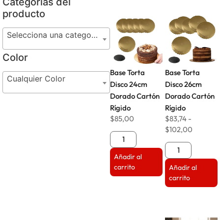
Categorías del
producto
Selecciona una categoría
Color
Base Torta
Base Torta
Cualquier Color
Disco 24cm
Disco 26cm
Dorado Cartón
Dorado Cartón
Rígido
Rígido
$
85,00
$
83,74
-
$
102,00
Añadir al
carrito
Añadir al
carrito