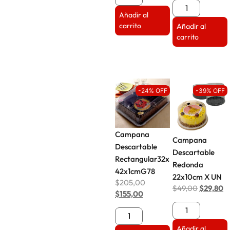
Añadir al
carrito
Añadir al
carrito
-24% OFF
-39% OFF
Campana
Campana
Descartable
Descartable
Rectangular32x
Redonda
42x1cmG78
22x10cm X UN
$
205,00
$
49,00
$
29,80
$
155,00
Añadir al