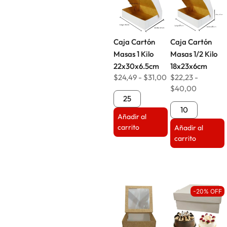
Caja Cartón
Caja Cartón
Masas 1 Kilo
Masas 1/2 Kilo
22x30x6.5cm
18x23x6cm
$
24,49
-
$
31,00
$
22,23
-
$
40,00
Añadir al
carrito
Añadir al
carrito
-20% OFF