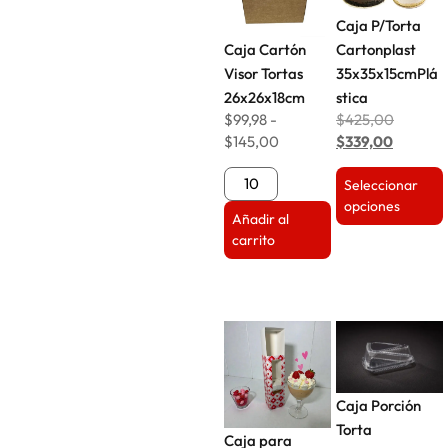
Caja P/Torta
Caja Cartón
Cartonplast
Visor Tortas
35x35x15cmPlá
26x26x18cm
stica
$
99,98
-
$
425,00
$
145,00
$
339,00
Seleccionar
opciones
Añadir al
carrito
Caja Porción
Torta
Caja para