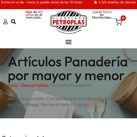
Envíos en el día – Hace tu pedido antes de las 15 horas
⭐ 4.5/5 reseñas de clientes
Mas de
40
Local
físico
años
en el
en
mercado.
Montevideo.
0
Artículos Panadería
por mayor y menor
Inicio
/
Descartables
/ Artículos Panadería
Venta mayorista · Cotización personalizada · Atención
por Whatsapp · Envios a todo Uruguay