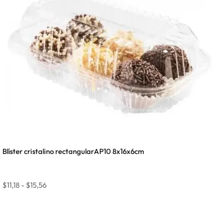
Blíster cristalino rectangularAP10 8x16x6cm
$
11,18
-
$
15,56