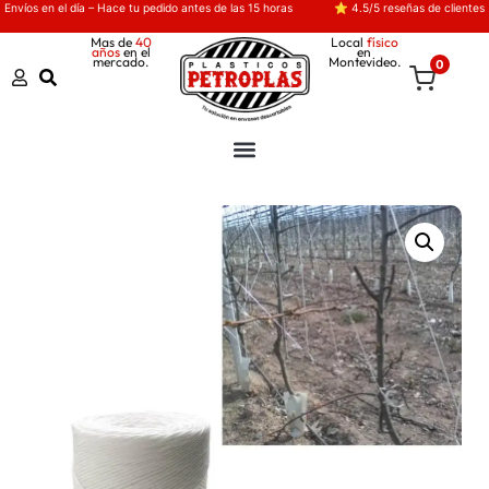
Envíos en el día – Hace tu pedido antes de las 15 horas
⭐ 4.5/5 reseñas de clientes
Mas de
40
Local
físico
años
en el
en
mercado.
Montevideo.
0