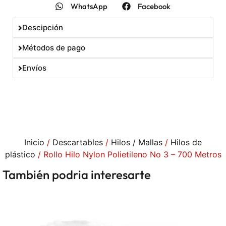
WhatsApp
Facebook
10% OFF
Descipción
Métodos de pago
En tu primera compra
Envíos
Utilizá el cupón
DESCUENTOBIENVENIDA
para obtener un descuento del 10%. Solo podés
usarlo una vez. No acumulable con otras
Inicio
/
Descartables
/
Hilos / Mallas
/
Hilos de
promociones.
plástico
/ Rollo Hilo Nylon Polietileno No 3 – 700 Metros
También podria interesarte