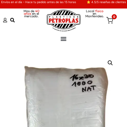
Envíos en el día – Hace tu pedido antes de las 15 horas
⭐ 4.5/5 reseñas de clientes
Mas de
40
Local
físico
años
en el
en
mercado.
Montevideo.
0