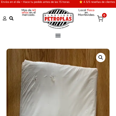
Envíos en el día – Hace tu pedido antes de las 15 horas
⭐ 4.5/5 reseñas de clientes
Mas de
40
Local
físico
años
en el
en
mercado.
Montevideo.
0