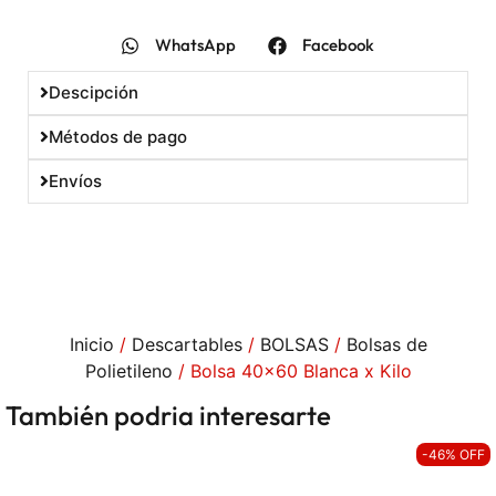
WhatsApp
Facebook
Descipción
10% OFF
Métodos de pago
Envíos
En tu primera compra
Utilizá el cupón
DESCUENTOBIENVENIDA
para obtener un descuento del 10%. Solo podés
Inicio
/
Descartables
/
BOLSAS
/
Bolsas de
usarlo una vez. No acumulable con otras
Polietileno
/ Bolsa 40×60 Blanca x Kilo
promociones.
También podria interesarte
-46% OFF