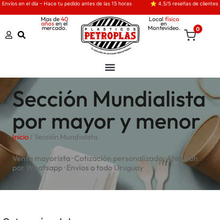
Envíos en el día – Hace tu pedido antes de las 15 horas
⭐ 4.5/5 reseñas de clientes
Mas de
40
Local
físico
años
en el
en
mercado.
Montevideo.
0
Sección Mundialista
por mayor y menor
Inicio
/ Sección Mundialista
Venta mayorista · Cotización personalizada · Atención
por Whatsapp · Envios a todo Uruguay