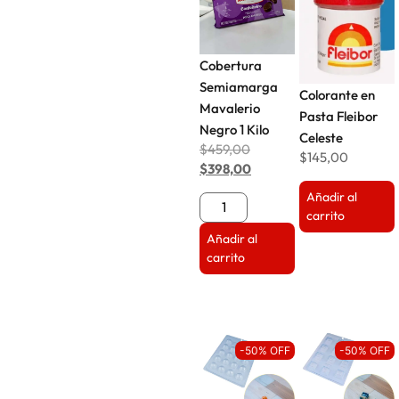
Cobertura
Semiamarga
Colorante en
Mavalerio
Pasta Fleibor
Negro 1 Kilo
Celeste
$
459,00
$
145,00
$
398,00
Añadir al
carrito
Añadir al
carrito
-50% OFF
-50% OFF