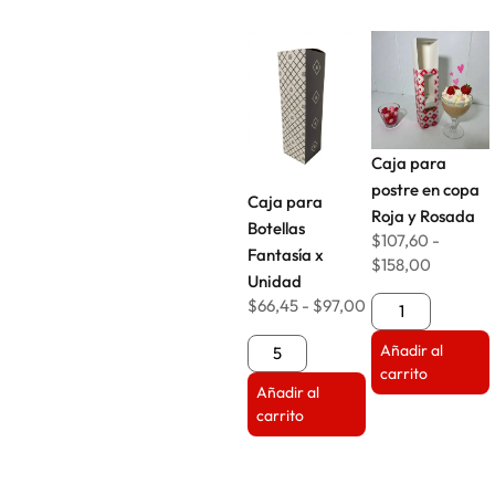
Caja para
postre en copa
Caja para
Roja y Rosada
Botellas
$
107,60
-
Fantasía x
$
158,00
Unidad
$
66,45
-
$
97,00
Añadir al
carrito
Añadir al
carrito