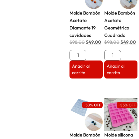
Molde Bombón
Molde Bombón
Acetato
Acetato
Diamante 19
Geométrico
cavidades
Cuadrado
$
98,00
$
49,00
$
98,00
$
49,00
Añadir al
Añadir al
carrito
carrito
-50% OFF
-35% OFF
Molde Bombón
Molde silicona