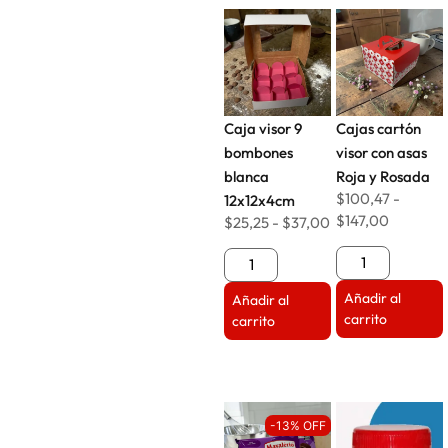
Caja visor 9
Cajas cartón
bombones
visor con asas
blanca
Roja y Rosada
$
100,47
-
12x12x4cm
$
147,00
$
25,25
-
$
37,00
Añadir al
Añadir al
carrito
carrito
-13% OFF