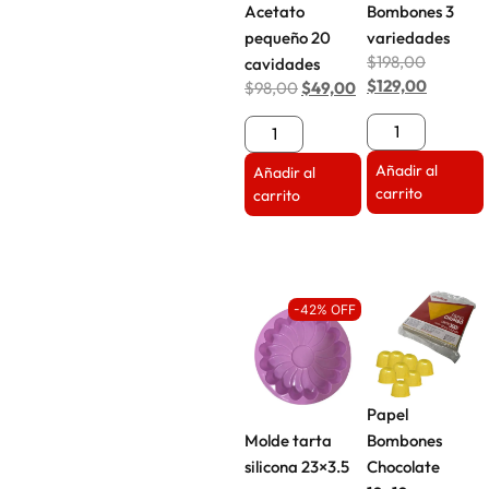
Acetato
Bombones 3
pequeño 20
variedades
$
198,00
cavidades
$
129,00
$
98,00
$
49,00
Añadir al
Añadir al
carrito
carrito
-42% OFF
Papel
Molde tarta
Bombones
silicona 23×3.5
Chocolate