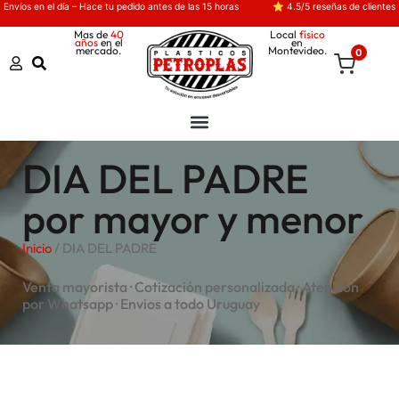
Envíos en el día – Hace tu pedido antes de las 15 horas
⭐ 4.5/5 reseñas de clientes
Mas de
40
Local
físico
años
en el
en
mercado.
Montevideo.
0
DIA DEL PADRE
por mayor y menor
Inicio
/ DIA DEL PADRE
Venta mayorista · Cotización personalizada · Atención
por Whatsapp · Envios a todo Uruguay