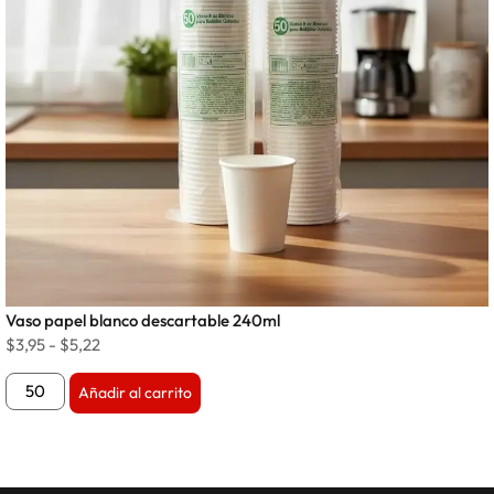
Vaso papel blanco descartable 240ml
$
3,95
-
$
5,22
Añadir al carrito