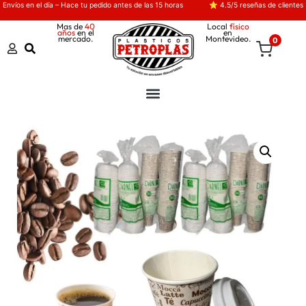
Envíos en el día – Hace tu pedido antes de las 15 horas
⭐ 4.5/5 reseñas de clientes
Mas de
40
Local
físico
años
en el
en
mercado.
Montevideo.
0