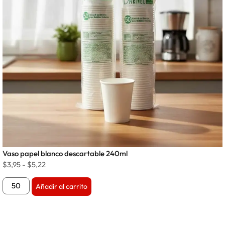
Vaso papel blanco descartable 240ml
$
3,95
-
$
5,22
Añadir al carrito