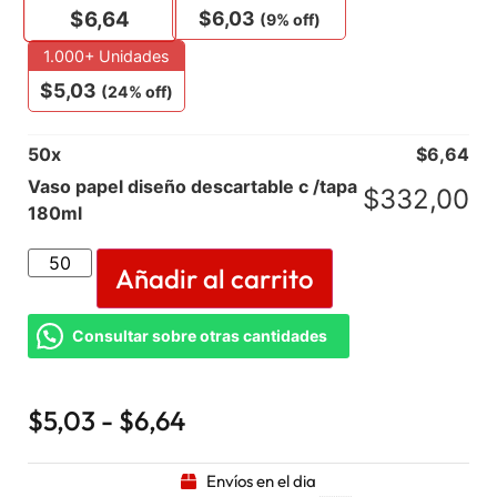
$
6,03
$
6,64
(9% off)
1.000+ Unidades
$
5,03
(24% off)
50
x
$
6,64
Vaso papel diseño descartable c /tapa
$
332,00
180ml
Añadir al carrito
Consultar sobre otras cantidades
$
5,03
-
$
6,64
Envíos en el dia