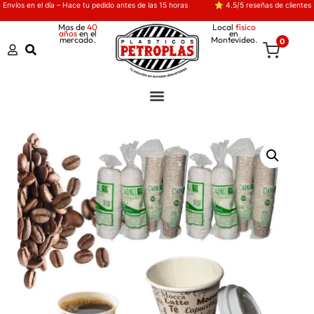
Envíos en el día – Hace tu pedido antes de las 15 horas
⭐ 4.5/5 reseñas de clientes
Mas de
40
Local
físico
años
en el
en
mercado.
Montevideo.
0