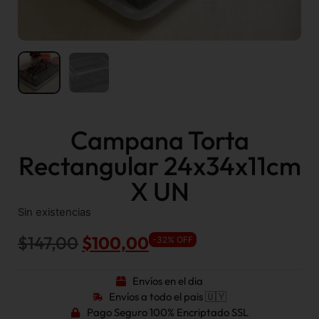
Campana Torta
Rectangular 24x34x11cm
X UN
Sin existencias
$
147,00
$
100,00
-32% OFF
Envíos en el dia
Envíos a todo el pais 🇺🇾
Pago Seguro 100% Encriptado SSL