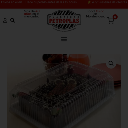
Envíos en el día – Hace tu pedido antes de las 15 horas
⭐ 4.5/5 reseñas de clientes
Mas de
40
Local
físico
años
en el
en
mercado.
Montevideo.
0