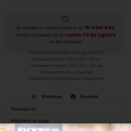
1h 43m 44s
Si realizas tu compra dentro de
lunes 10 de agosto
recibes tu pedido el día
en Montevideo
• Tortera descartable rectangular G70
• Medidas internas: 34,2 x 24 x 11,5 cm
• Medidas externas: 39,5 x 30 x 12,1 cm
• Ideal para tortas y postres
• Resistente y práctica para transportar
WhatsApp
Facebook
Descipción
Métodos de pago