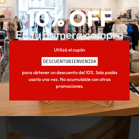
Envíos
10% OFF
En tu primera compra
Inicio
/
Descartables
/
Artículos Panadería
/
Torteras /
Utilizá el cupón
Campanas Plástico
/ Campana Torta Rectangular
DESCUENTOBIENVENIDA
24x34x11cm X UN
para obtener un descuento del 10%. Solo podés
También podria interesarte
usarlo una vez. No acumulable con otras
-55% OFF
promociones.