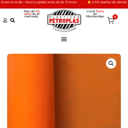
Envíos en el día – Hace tu pedido antes de las 15 horas
⭐ 4.5/5 reseñas de clientes
Mas de
40
Local
físico
años
en el
en
mercado.
Montevideo.
0