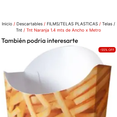
Inicio
/
Descartables
/
FILMS/TELAS PLASTICAS
/
Telas /
Tnt
/ Tnt Naranja 1.4 mts de Ancho x Metro
También podria interesarte
-55% OFF