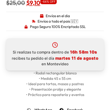
$
25,00
$
9,10
-64% OFF
Envíos en el dia
Envíos a todo el pais 🇺🇾
Pago Seguro 100% Encriptado SSL
16h 58m 10s
Si realizas tu compra dentro de
martes 11 de agosto
recibes tu pedido el día
en Montevideo
• Rodal rectangular blanco
• Medida 45 x 55 cm
• Ideal para tortas, masas y postres
• Presentación prolija y elegante
• Práctico para repostería y eventos
WhatsApp
Facebook