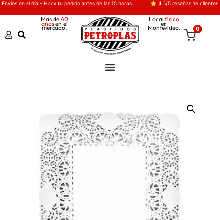
Envíos en el día – Hace tu pedido antes de las 15 horas
⭐ 4.5/5 reseñas de clientes
Mas de
40
Local
físico
años
en el
en
mercado.
Montevideo.
0