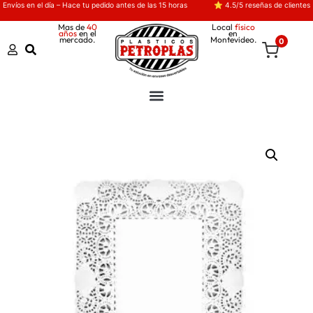
Envíos en el día – Hace tu pedido antes de las 15 horas
⭐ 4.5/5 reseñas de clientes
Mas de
40
Local
físico
años
en el
en
mercado.
Montevideo.
0