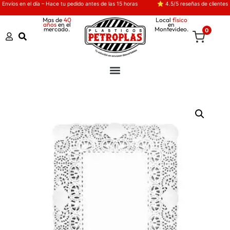
Envíos en el día – Hace tu pedido antes de las 15 horas
⭐ 4.5/5 reseñas de clientes
Mas de
40
Local
físico
años
en el
en
mercado.
Montevideo.
0