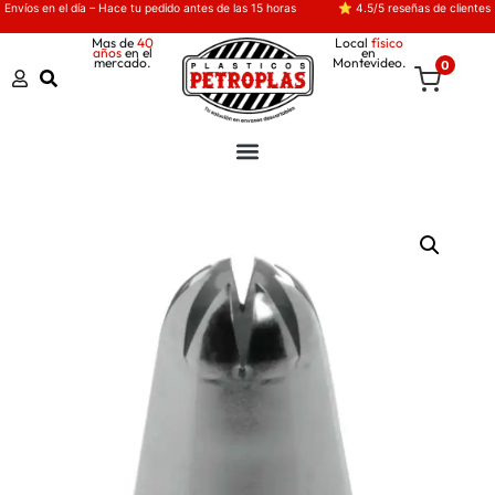
Envíos en el día – Hace tu pedido antes de las 15 horas
⭐ 4.5/5 reseñas de clientes
Mas de
40
Local
físico
años
en el
en
mercado.
Montevideo.
0