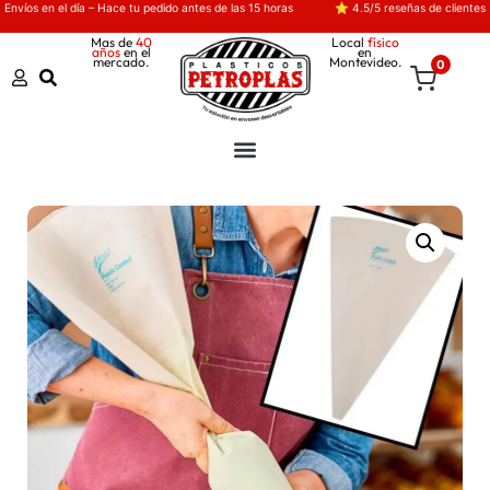
Envíos en el día – Hace tu pedido antes de las 15 horas
⭐ 4.5/5 reseñas de clientes
Mas de
40
Local
físico
años
en el
en
mercado.
Montevideo.
0