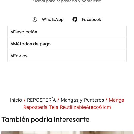
• Ideal para repostería y pastelería
WhatsApp
Facebook
Descipción
Métodos de pago
Envíos
Inicio
/
REPOSTERÍA
/
Mangas y Punteros
/ Manga
Repostería Tela ReutilizableAteco61cm
También podria interesarte