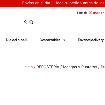
Envíos en el día – Hace tu pedido antes de las
Mas de
40 años
en
Dia del niño👶
Descartables
Envases delivery
Inicio
/
REPOSTERÍA
/
Mangas y Punteros
/ Pu