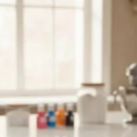
10% OFF
En tu primera compra
Utilizá el cupón