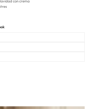
 Navidad con crema
stres
ook