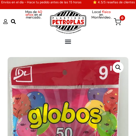
Envíos en el día – Hace tu pedido antes de las 15 horas
⭐ 4.5/5 reseñas de clientes
Mas de
40
Local
físico
años
en el
en
mercado.
Montevideo.
0