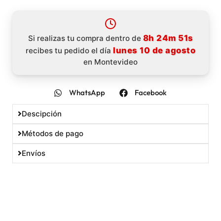
8h 24m 50s
Si realizas tu compra dentro de
lunes 10 de agosto
recibes tu pedido el día
10% OFF
en Montevideo
En tu primera compra
WhatsApp
Facebook
Descipción
Utilizá el cupón
Métodos de pago
DESCUENTOBIENVENIDA
Envíos
para obtener un descuento del 10%. Solo podés
usarlo una vez. No acumulable con otras
promociones.