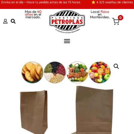
Envíos en el día – Hace tu pedido antes de las 15 horas
⭐ 4.5/5 reseñas de clientes
Mas de
40
Local
físico
años
en el
en
mercado.
Montevideo.
0