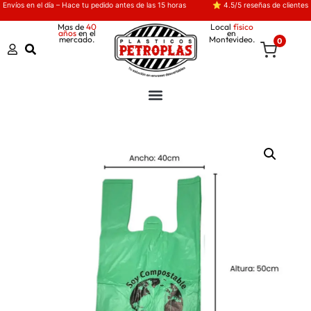
Envíos en el día – Hace tu pedido antes de las 15 horas
⭐ 4.5/5 reseñas de clientes
Mas de
40
Local
físico
años
en el
en
mercado.
Montevideo.
0