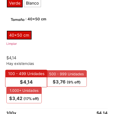
Verde
Blanco
: 40x50 cm
Tamaño
40x50 cm
Limpiar
$
4,14
Hay existencias
100 - 499
Unidades
500 - 999 Unidades
$
3,76
$
4,14
(9% off)
1.000+ Unidades
$
3,42
(17% off)
100
x
$
4,14