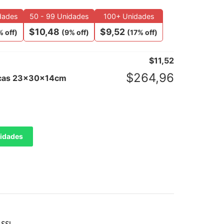
dades
50 - 99 Unidades
100+ Unidades
$
10,48
$
9,52
 off)
(9% off)
(17% off)
$
11,52
$
264,96
gicas 23x30x14cm
tidades
 SSL