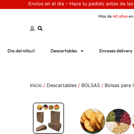
Envíos en el día – Hace tu pedido antes de las
Mas de
40 años
en
Dia del niño👶
Descartables
Envases delivery
Inicio
/
Descartables
/
BOLSAS
/
Bolsas para l