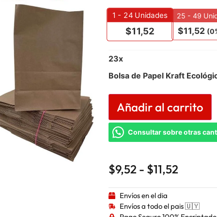
1 - 24
Unidades
25 - 49 Uni
$
11,52
$
11,52
(0%
23
x
Bolsa de Papel Kraft Ecoló
Añadir al carrito
Consultar sobre otras can
$
9,52
-
$
11,52
Envíos en el dia
Envíos a todo el pais 🇺🇾
Pago Seguro 100% Encriptado