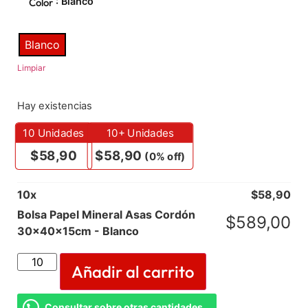
: Blanco
Color
Blanco
Limpiar
Hay existencias
10
Unidades
10+ Unidades
$
58,90
$
58,90
(0% off)
10
x
$
58,90
Bolsa Papel Mineral Asas Cordón
$
589,00
30x40x15cm - Blanco
Añadir al carrito
Consultar sobre otras cantidades