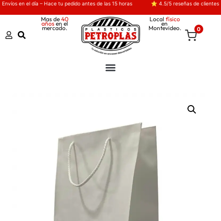
Envíos en el día – Hace tu pedido antes de las 15 horas
⭐ 4.5/5 reseñas de clientes
Mas de
40
Local
físico
años
en el
en
mercado.
Montevideo.
0