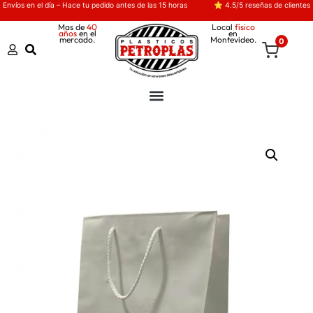
Envíos en el día – Hace tu pedido antes de las 15 horas
⭐ 4.5/5 reseñas de clientes
Mas de
40
Local
físico
años
en el
en
mercado.
Montevideo.
0