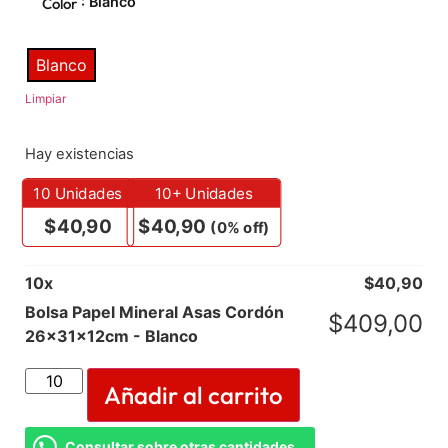
: Blanco
Color
Blanco
Limpiar
Hay existencias
10
Unidades
10+ Unidades
$
40,90
$
40,90
(0% off)
10
x
$
40,90
Bolsa Papel Mineral Asas Cordón
$
409,00
26x31x12cm - Blanco
Añadir al carrito
Consultar sobre otras cantidades