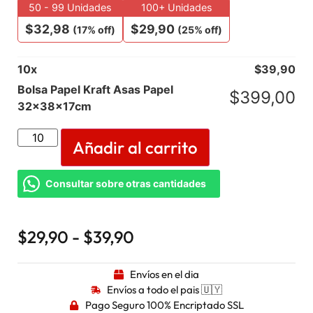
50 - 99 Unidades
100+ Unidades
$
32,98
$
29,90
(17% off)
(25% off)
10
x
$
39,90
Bolsa Papel Kraft Asas Papel
$
399,00
32x38x17cm
Añadir al carrito
Consultar sobre otras cantidades
$
29,90
-
$
39,90
Envíos en el dia
Envíos a todo el pais 🇺🇾
Pago Seguro 100% Encriptado SSL