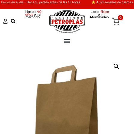
Envíos en el día – Hace tu pedido antes de las 15 horas
⭐ 4.5/5 reseñas de clientes
Mas de
40
Local
físico
años
en el
en
mercado.
Montevideo.
0