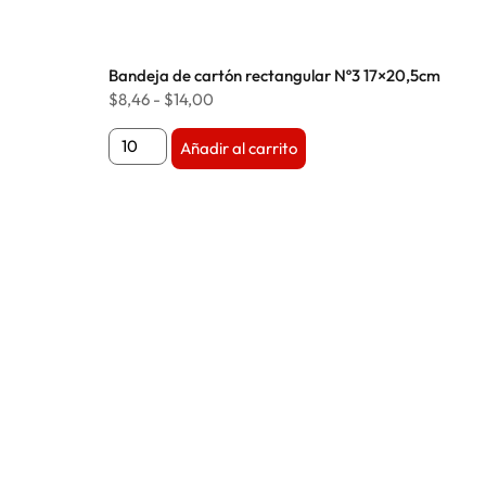
Bandeja de cartón rectangular Nº3 17×20,5cm
$
8,46
-
$
14,00
Añadir al carrito