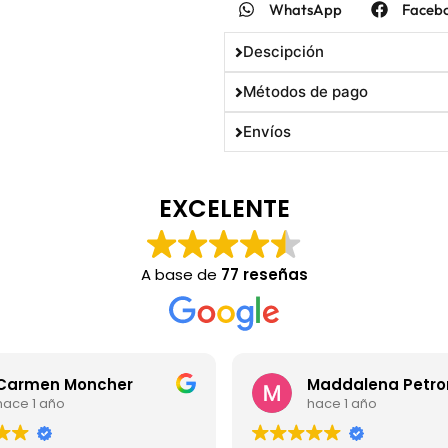
WhatsApp
Faceb
Descipción
Métodos de pago
Envíos
EXCELENTE
A base de
77 reseñas
Carmen Moncher
Maddalena Petro
hace 1 año
hace 1 año