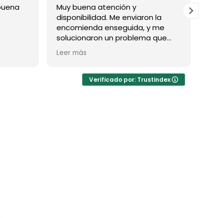
buena
Muy buena atención y
Ex
disponibilidad. Me enviaron la
pr
encomienda enseguida, y me
solucionaron un problema que
tuve con la compra (por mi lado,
Leer más
no por la de ellos)
Verificado por: Trustindex