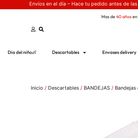
Envíos en el día – Hace tu pedido antes de las
Mas de
40 años
en
Dia del niño👶
Descartables
Envases delivery
Inicio
/
Descartables
/
BANDEJAS
/
Bandejas 