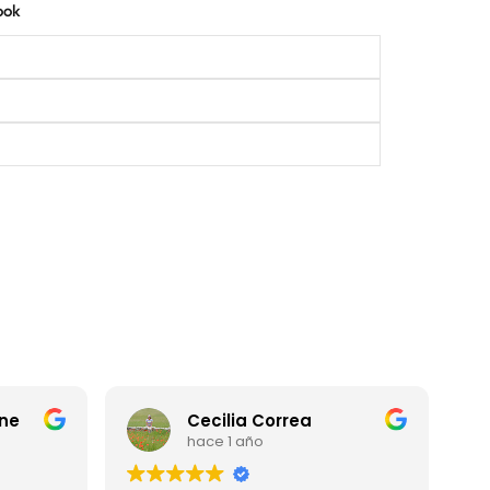
ook
ne
Cecilia Correa
hace 1 año