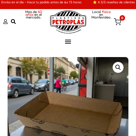
Envíos en el día – Hace tu pedido antes de las 15 horas
⭐ 4.5/5 reseñas de clientes
Mas de
40
Local
físico
años
en el
en
mercado.
Montevideo.
0