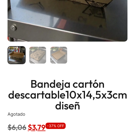
Bandeja cartón
descartable10x14,5x3cm
diseñ
Agotado
$
6,06
$
3,79
-37% OFF