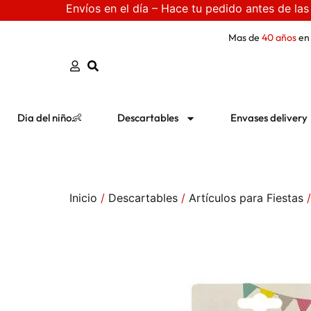
Envíos en el día – Hace tu pedido antes de las
Mas de
40 años
en
Dia del niño👶
Descartables
Envases delivery
Inicio
/
Descartables
/
Artículos para Fiestas