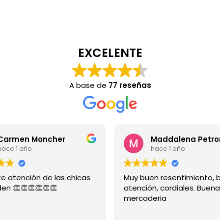
EXCELENTE
A base de
77 reseñas
armen Moncher
Maddalena Petron
ce 1 año
hace 1 año
 atención de las chicas
Muy buen resentimiento, b
n 👏👏👏👏👏👏
atención, cordiales. Buena
mercaderia