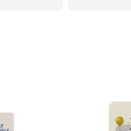
10% OFF
En tu primera compra
Utilizá el cupón
DESCUENTOBIENVENIDA
para obtener un descuento del 10%. Solo podés usarlo una vez. No
acumulable con otras promociones.