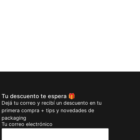
Vela Feliz Cump
$
99,00
Añadi
Tu descuento te espera 🎁
Dejá tu correo y recibí un descuento en tu
primera compra + tips y novedades de
packaging
Tu correo electrónico