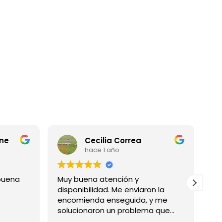
e
Cecilia Correa
hace 1 año
uena
Muy buena atención y
Exce
disponibilidad. Me enviaron la
prim
encomienda enseguida, y me
solucionaron un problema que
tuve con la compra (por mi lado,