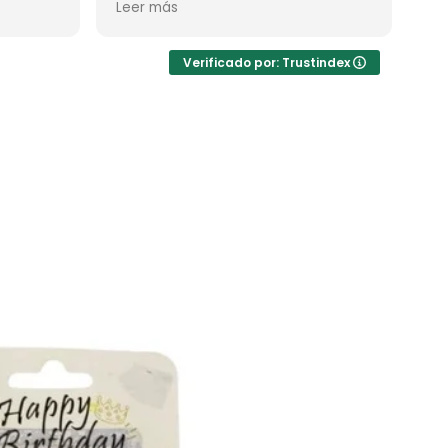
Leer más
no por la de ellos)
Verificado por: Trustindex