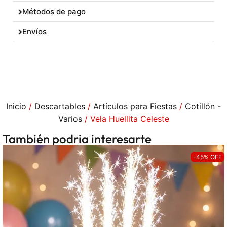
Métodos de pago
Envíos
Inicio
/
Descartables
/
Artículos para Fiestas
/
Cotillón -
Varios
/ Vela Huellita Celeste
También podria interesarte
-45% OFF