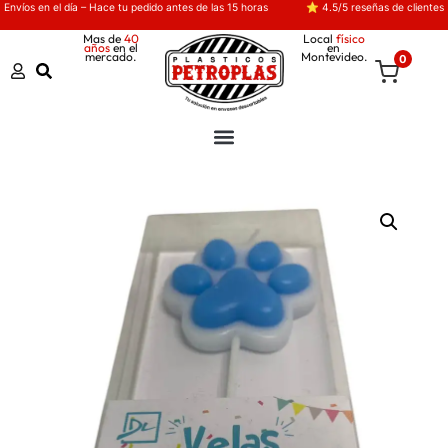
Envíos en el día – Hace tu pedido antes de las 15 horas
⭐ 4.5/5 reseñas de clientes
Mas de
40
Local
físico
años
en el
en
mercado.
Montevideo.
0