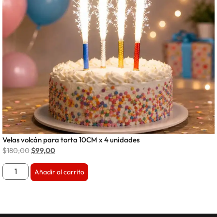
Velas volcán para torta 10CM x 4 unidades
$
180,00
$
99,00
Añadir al carrito