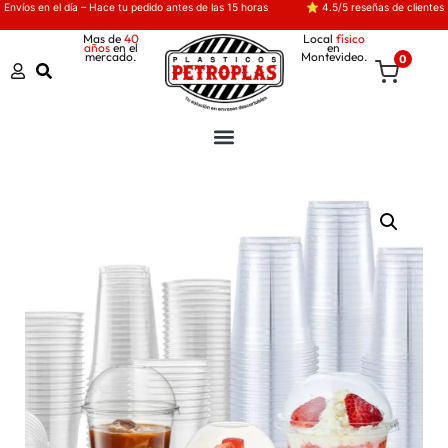
Envíos en el día – Hace tu pedido antes de las 15 horas
⭐ 4.5/5 reseñas de clientes
Mas de
40
Local
físico
años
en el
en
mercado.
Montevideo.
0