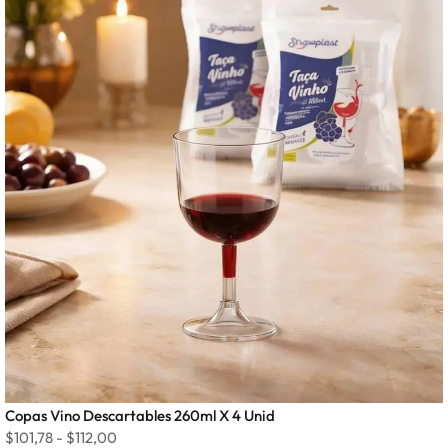
Copas Vino Descartables 260ml X 4 Unid
$
101,78
-
$
112,00