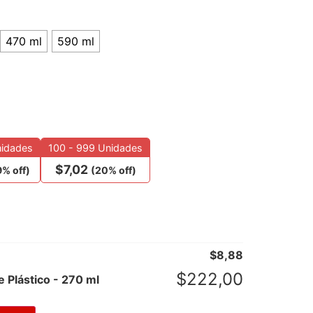
470 ml
590 ml
nidades
100 - 999 Unidades
$
7,02
9% off)
(20% off)
$
8,88
$
222,00
 Plástico - 270 ml