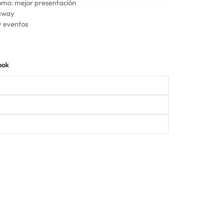
omo: mejor presentación
 away
y eventos
ook