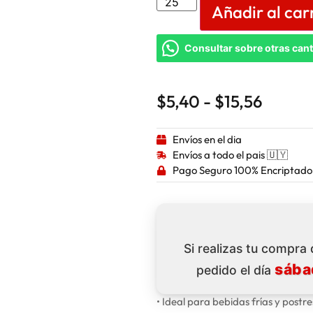
Añadir al car
Consultar sobre otras can
$
5,40
-
$
15,56
Envíos en el dia
Envíos a todo el pais 🇺🇾
Pago Seguro 100% Encriptado
Si realizas tu compra
sába
pedido el día
• Ideal para bebidas frías y postre