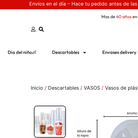
Envíos en el día – Hace tu pedido antes de las
Mas de
40 años
en
Dia del niño👶
Descartables
Envases delivery
Inicio
/
Descartables
/
VASOS
/
Vasos de plás