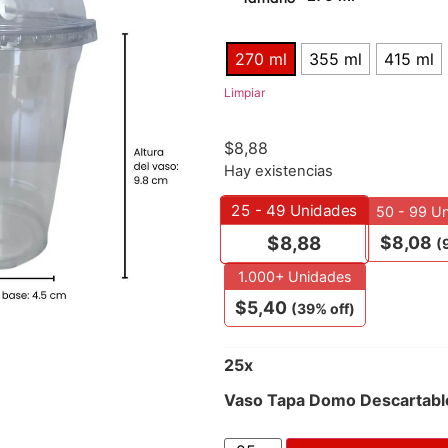
270 ml
355 ml
415 ml
Limpiar
$
8,88
Hay existencias
25 - 49
Unidades
50 - 99 U
$
8,08
$
8,88
(
1.000+ Unidades
$
5,40
(39% off)
25
x
Vaso Tapa Domo Descartable