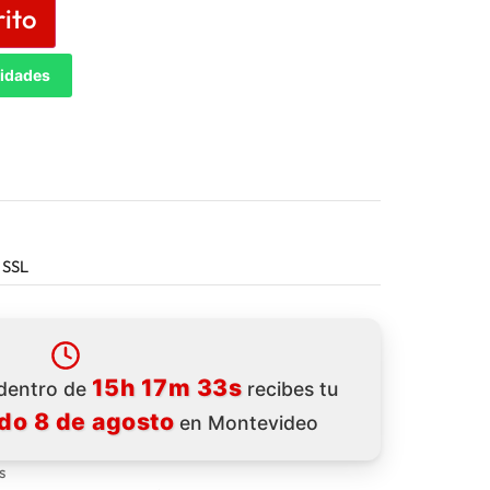
rito
tidades
 SSL
15h 17m 31s
 dentro de
recibes tu
do 8 de agosto
en Montevideo
s