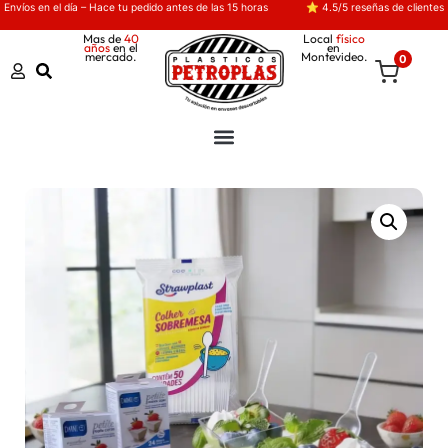
Envíos en el día – Hace tu pedido antes de las 15 horas
⭐ 4.5/5 reseñas de clientes
Mas de
40
Local
físico
años
en el
en
mercado.
Montevideo.
0