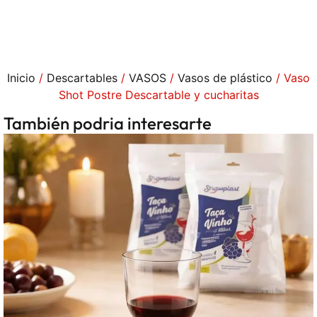
Inicio
/
Descartables
/
VASOS
/
Vasos de plástico
/ Vaso
Shot Postre Descartable y cucharitas
También podria interesarte