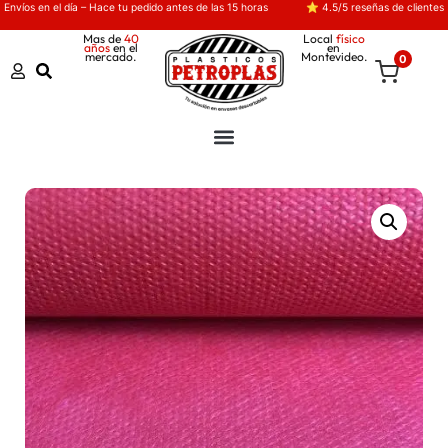
Envíos en el día – Hace tu pedido antes de las 15 horas
⭐ 4.5/5 reseñas de clientes
Mas de
40
Local
físico
años
en el
en
mercado.
Montevideo.
0