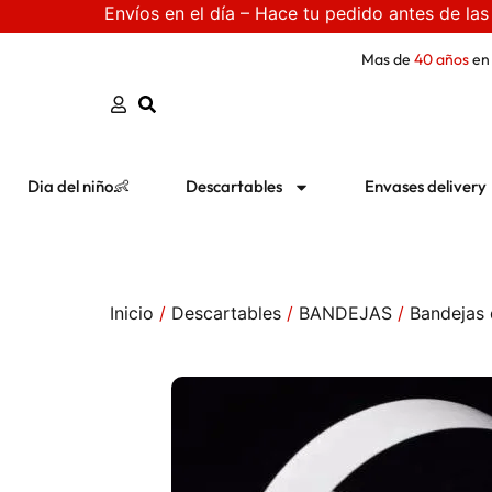
Envíos en el día – Hace tu pedido antes de las
Mas de
40 años
en
Dia del niño👶
Descartables
Envases delivery
Inicio
/
Descartables
/
BANDEJAS
/
Bandejas 