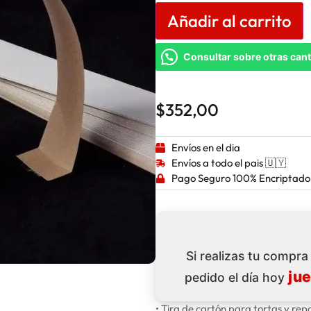
Añadir al carrito
Consultar sobre otras can
$
352,00
Envíos en el dia
Envíos a todo el pais 🇺🇾
Pago Seguro 100% Encriptado
Si realizas tu compr
ju
pedido el día hoy
• Tira de cartón para tortas y rep