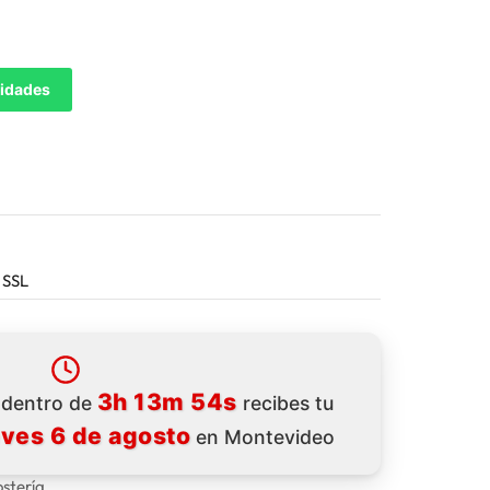
tidades
 SSL
3h 13m 52s
a dentro de
recibes tu
eves 6 de agosto
en Montevideo
ostería