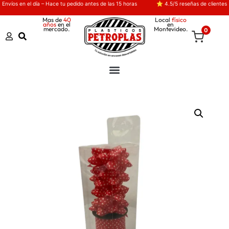
Envíos en el día – Hace tu pedido antes de las 15 horas
⭐ 4.5/5 reseñas de clientes
Mas de
40
Local
físico
años
en el
en
mercado.
Montevideo.
0