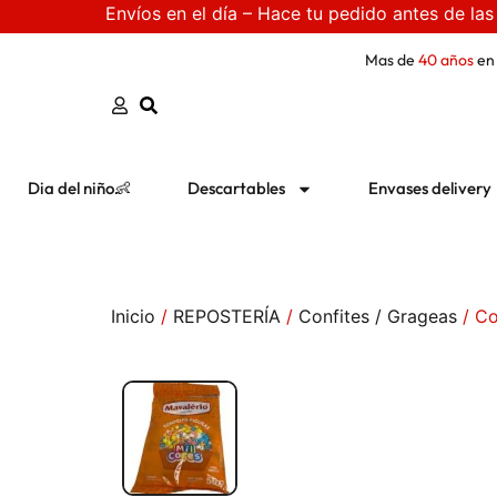
Envíos en el día – Hace tu pedido antes de las
Mas de
40 años
en
Dia del niño👶
Descartables
Envases delivery
Inicio
/
REPOSTERÍA
/
Confites / Grageas
/ Co