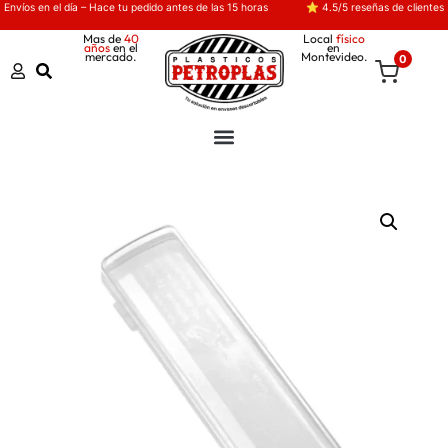
Envíos en el día – Hace tu pedido antes de las 15 horas
⭐ 4.5/5 reseñas de clientes
Mas de
40
Local
físico
años
en el
en
mercado.
Montevideo.
0