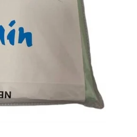
Alfombra para
$
369,00