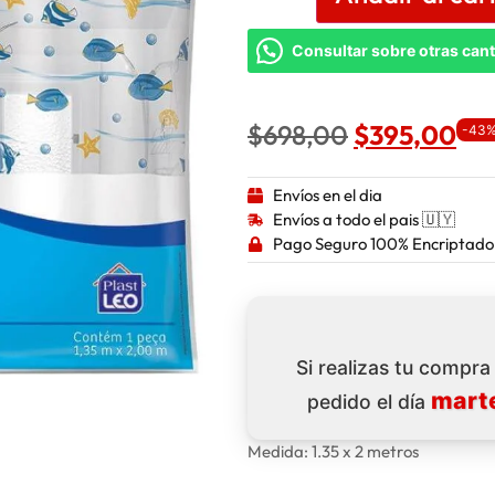
Consultar sobre otras can
$
698,00
$
395,00
-43%
Envíos en el dia
Envíos a todo el pais 🇺🇾
Pago Seguro 100% Encriptado
Si realizas tu compr
marte
pedido el día
Medida: 1.35 x 2 metros