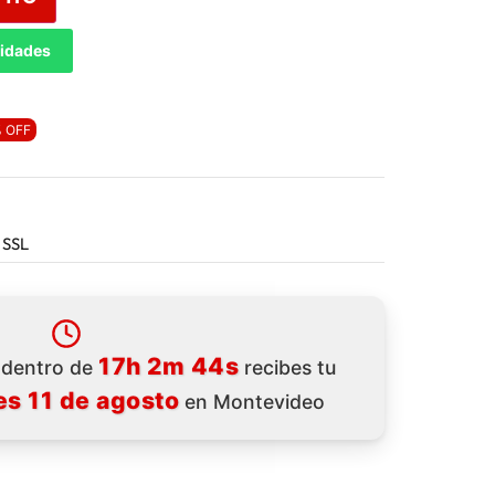
tidades
 OFF
 SSL
17h 2m 42s
a dentro de
recibes tu
s 11 de agosto
en Montevideo