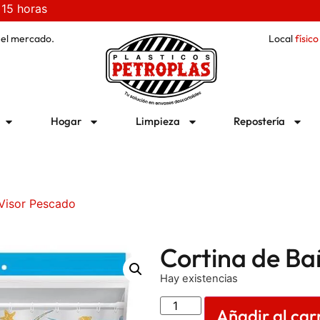
 15 horas
 el mercado.
Local
físico
Hogar
Limpieza
Repostería
Visor Pescado
Cortina de Ba
Hay existencias
Añadir al car