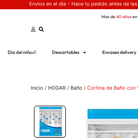
Envíos en el día – Hace tu pedido antes de las
Mas de
40 años
en
Dia del niño👶
Descartables
Envases delivery
Inicio
/
HOGAR
/
Baño
/ Cortina de Baño con 