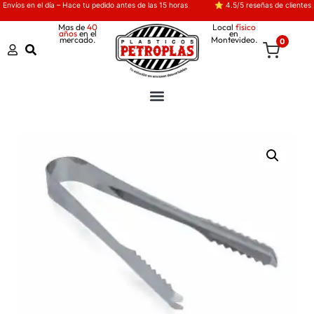
Envíos en el día – Hace tu pedido antes de las 15 horas
⭐ 4.5/5 reseñas de clientes
Mas de
40
Local
físico
años
en el
en
mercado.
Montevideo.
0