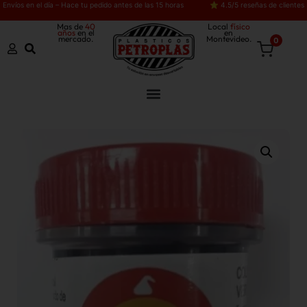
Envíos en el día – Hace tu pedido antes de las 15 horas
⭐ 4.5/5 reseñas de clientes
Mas de
40
Local
físico
años
en el
en
mercado.
Montevideo.
0