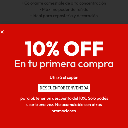
• Colorante comestible de alta concentración
• Máximo poder de teñido
• Ideal para repostería y decoración
WhatsApp
Facebook
10% OFF
Descipción
Métodos de pago
En tu primera compra
Envíos
Utilizá el cupón
DESCUENTOBIENVENIDA
para obtener un descuento del 10%. Solo podés
usarlo una vez. No acumulable con otras
Inicio
/
REPOSTERÍA
/
Colorantes para torta
/ Colorante
promociones.
en Pasta Fleibor Verde